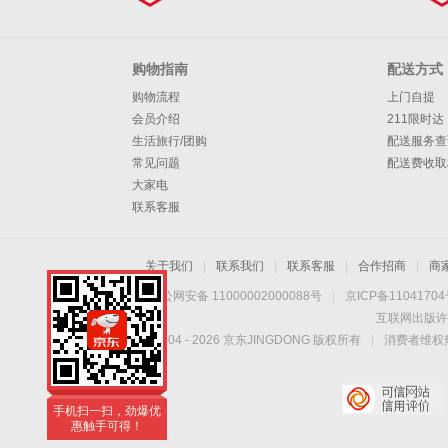
购物指南
配送方式
购物流程
上门自提
会员介绍
211限时达
生活旅行/团购
配送服务查
常见问题
配送费收取
大家电
联系客服
关于我们
|
联系我们
|
联系客服
|
合作招商
|
商
京公网安备 11000002000088号
|
京ICP备1104170
互联网出版许
Copyright © 2004 -
2026
京东JINGDONG 版权所有
|
消费者维权热
手机扫一扫，劲爆优
惠触手可得！
手机扫一扫，劲爆优
惠触手可得！