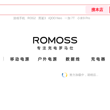
游戏手机
ROG2
黑鲨3
iQOO Neo
一加 7T
小米9 Pro
努力加载中，请稍后...