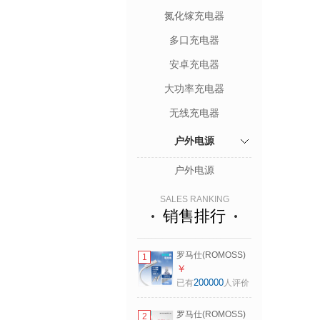
氮化镓充电器
多口充电器
安卓充电器
大功率充电器
无线充电器
户外电源
户外电源
SALES RANKING
销售排行
罗马仕(ROMOSS)
1
数据线苹果
￥
iPhone1516ProMax
200000
已有
人评价
快充线Type-C
USB-C车内1.2米
罗马仕(ROMOSS)
2
3A快充编织线48锭