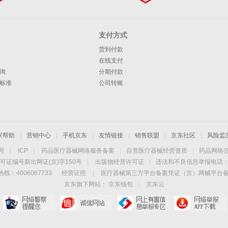
支付方式
货到付款
在线支付
询
分期付款
标准
公司转账
家帮助
|
营销中心
|
手机京东
|
友情链接
|
销售联盟
|
京东社区
|
风险监
4号
|
ICP
|
药品医疗器械网络服务备案
|
自营医疗器械经营资质
|
药品网络
可证编号新出网证(京)字150号
|
出版物经营许可证
|
违法和不良信息举报电话：40
线：4006067733
经营证照
|
医疗器械第三方平台备案凭证（京）网械平台备字（
京东旗下网站：
京东钱包
|
京东云