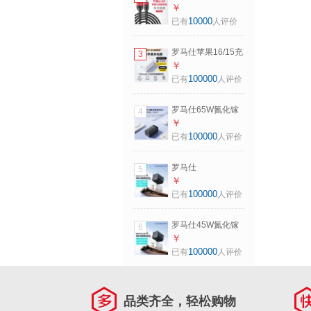
苹果数据线2.4A快
￥
编织
充编织耐用车载应
10000
已有
人评价
急适用
iPhone141312红黑
罗马仕苹果16/15充
3
色0.3米防断抗拉扯
电器30W氮化镓
￥
Type-C充电头适用
100000
已有
人评价
iphone15/16promax/14plus
平板iPad数据线手
罗马仕65W氮化镓
4
机快充插头
充电器套装多口双
￥
Type-C快充头兼容
100000
已有
人评价
PD45W苹果16三星
小米华为手机iPad
罗马仕
5
笔记本电脑
（ROMOSS）45W
￥
氮化镓苹果16充电
100000
已有
人评价
器
iPhone16ProMaX
罗马仕45W氮化镓
6
充电头多口快充兼
苹果16充电器
￥
容PD30W苹果
iPhone16ProMaX
100000
已有
人评价
15/14三星s24手机
充电头多口快充兼
平板笔记本
容PD30W苹果
15/14三星s24手机
品类齐全，轻松购物
平板笔记本