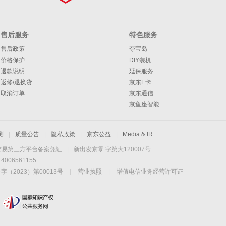
售后服务
特色服务
售后政策
夺宝岛
价格保护
DIY装机
退款说明
延保服务
返修/退换货
京东E卡
取消订单
京东通信
京鱼座智能
测
|
质量公告
|
隐私政策
|
京东公益
|
Media & IR
交易第三方平台备案凭证
|
新出发京零 字第大120007号
06561155
2023）第00013号
|
营业执照
|
增值电信业务经营许可证